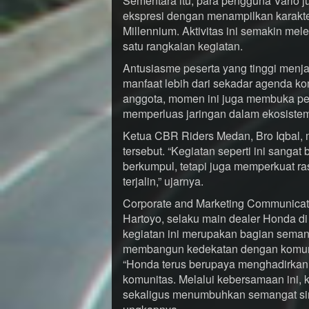
Sementara itu, para pengguna Vario
ekspresi dengan menampilkan karakte
Millennium. Aktivitas ini semakin m
satu rangkaian kegiatan.
Antusiasme peserta yang tinggi menj
manfaat lebih dari sekadar agenda k
anggota, momen ini juga membuka pel
memperluas jaringan dalam ekosiste
Ketua CBR Riders Medan, Bro Iqbal, 
tersebut. “Kegiatan seperti ini sangat
berkumpul, tetapi juga memperkuat ra
terjalin,” ujarnya.
Corporate and Marketing Communicat
Hartoyo, selaku main dealer Honda 
kegiatan ini merupakan bagian seman
membangun kedekatan dengan komun
“Honda terus berupaya menghadirkan a
komunitas. Melalui kebersamaan ini, 
sekaligus menumbuhkan semangat sine