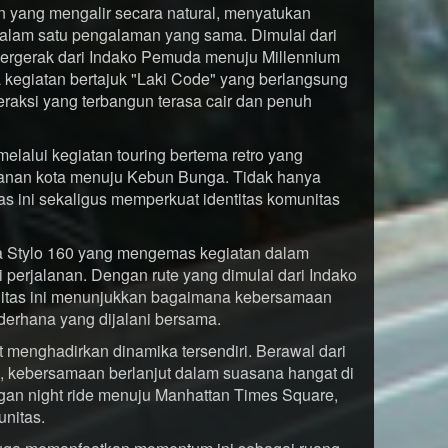
n yang mengalir secara natural, menyatukan
 dalam satu pengalaman yang sama. Dimulai dari
bergerak dari Indako Pemuda menuju Millennium
 kegiatan bertajuk "Laki Code" yang berlangsung
eraksi yang terbangun terasa cair dan penuh
lalui kegiatan touring bertema retro yang
anan kota menuju Kebun Bunga. Tidak hanya
as ini sekaligus memperkuat identitas komunitas
una Stylo 160 yang mengemas kegiatan dalam
 perjalanan. Dengan rute yang dimulai dari Indako
tas ini menunjukkan bagaimana kebersamaan
erhana yang dijalani bersama.
rut menghadirkan dinamika tersendiri. Berawal dari
m, kebersamaan berlanjut dalam suasana hangat di
ngan night ride menuju Manhattan Times Square,
nitas.