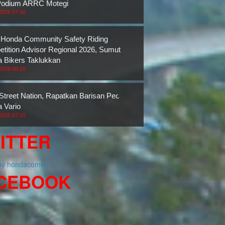
Podium ARRC Motegi
2026 07:40
 Honda Community Safety Riding
tition Advisor Regional 2026, Sumut
 Bikers Taklukkan
2026 08:10
 Street Nation, Rapatkan Barisan Pecinta
 Vario
2026 07:10
ITTER
 by hondacomm
CEBOOK