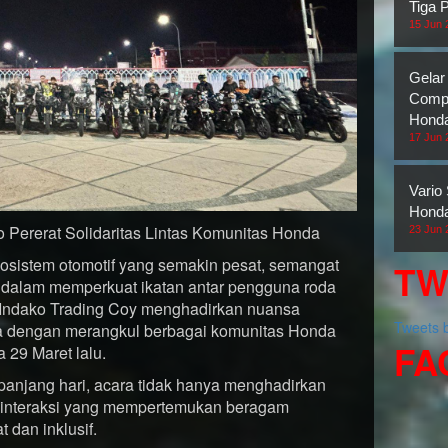
Tiga 
15 Jun 
Gelar
Compe
Honda
17 Jun 
Vario
Honda
 Pererat Solidaritas Lintas Komunitas Honda
23 Jun 
sistem otomotif yang semakin pesat, semangat
TW
dalam memperkuat ikatan antar pengguna roda
T Indako Trading Coy menghadirkan nuansa
Tweets
a dengan merangkul berbagai komunitas Honda
FA
29 Maret lalu.
epanjang hari, acara tidak hanya menghadirkan
g interaksi yang mempertemukan beragam
dan inklusif.