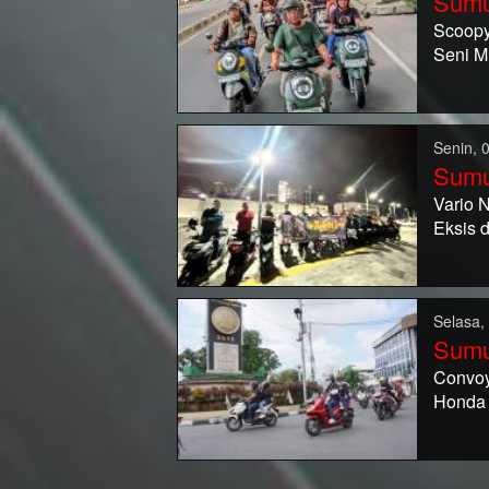
Sumu
Scoopy 
Seni Mu
Senin, 
Sumu
Vario 
Eksis 
Selasa,
Sumu
Convoy
Honda