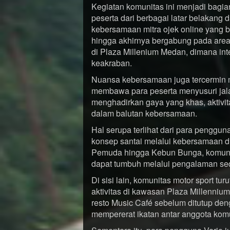
Kegiatan komunitas ini menjadi bagia
peserta dari berbagai latar belakang
kebersamaan mitra ojek online yang 
hingga akhirnya bergabung pada area
di Plaza Millenium Medan, dimana int
keakraban.
Nuansa kebersamaan juga tercermin me
membawa para peserta menyusuri jal
menghadirkan gaya yang khas, aktivit
dalam balutan kebersamaan.
Hal serupa terlihat dari para pengg
konsep santai melalui kebersamaan di
Pemuda hingga Kebun Bunga, komuni
dapat tumbuh melalui pengalaman sed
Di sisi lain, komunitas motor sport tu
aktivitas di kawasan Plaza Millenniu
resto Music Café sebelum ditutup de
mempererat ikatan antar anggota komu