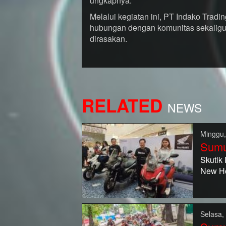
ungkapnya.
Melalui kegiatan ini, PT Indako Trad
hubungan dengan komunitas sekaligus
dirasakan.
RELATED
NEWS
Minggu,
Sumu
Skutik
New H
Selasa,