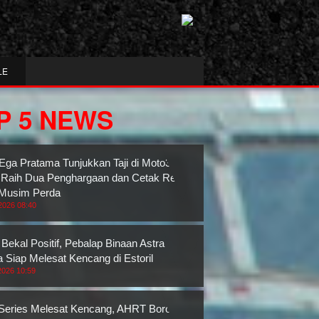
LE
P 5 NEWS
Ega Pratama Tunjukkan Taji di Moto3
 Raih Dua Penghargaan dan Cetak Rekor
Musim Perda
2026 08:40
Bekal Positif, Pebalap Binaan Astra
 Siap Melesat Kencang di Estoril
2026 10:59
eries Melesat Kencang, AHRT Borong