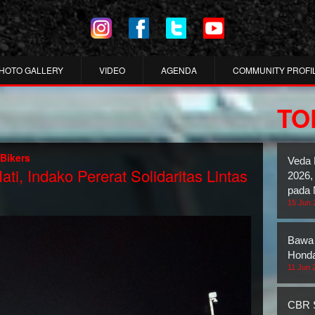
HOTO GALLERY
VIDEO
AGENDA
COMMUNITY PROFI
TO
Bikers
Veda 
i, Indako Pererat Solidaritas Lintas
2026,
pada 
15 Jun 
Bawa 
Honda
11 Jun 
CBR S