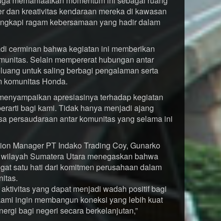
 juga memanfaatkan momentum ini sebagai ruang
r dan kreativitas kendaraan mereka di kawasan
elengkapi ragam kebersamaan yang hadir dalam
adi cerminan bahwa kegiatan ini memberikan
omunitas. Selain mempererat hubungan antar
uang untuk saling berbagi pengalaman serta
m komunitas Honda.
menyampaikan apresiasinya terhadap kegiatan
 berarti bagi kami. Tidak hanya menjadi ajang
sa persaudaraan antar komunitas yang selama ini
ion Manager PT Indako Trading Coy, Gunarko
di wilayah Sumatera Utara menegaskan bahwa
gat satu hati dari komitmen perusahaan dalam
itas.
ktivitas yang dapat menjadi wadah positif bagi
kami ingin membangun koneksi yang lebih kuat
rgi bagi negeri secara berkelanjutan,”